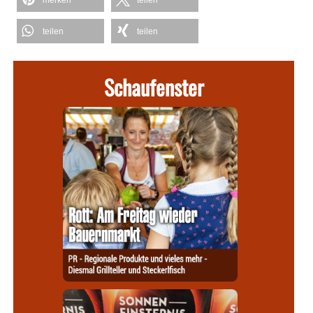
merken
teilen
teilen
teilen
Schaufenster