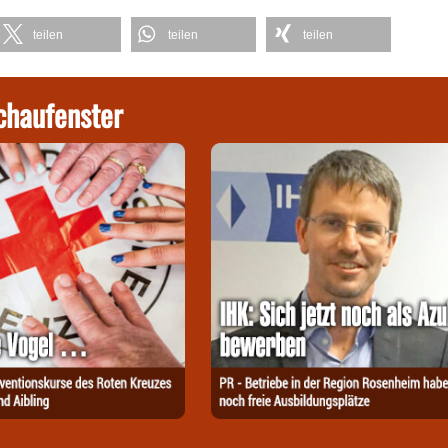
teilen
teilen
teilen
chaufenster