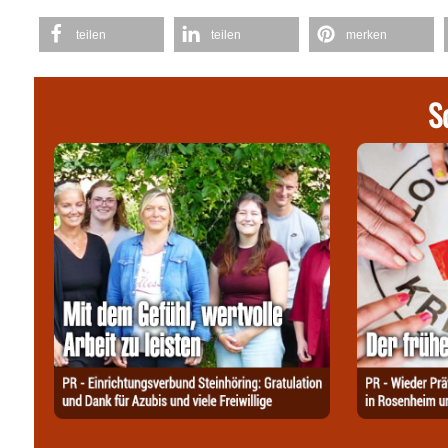
teilen
teilen
merken
S