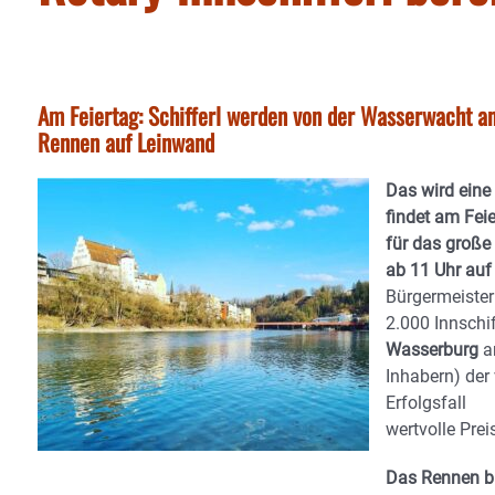
Am Feiertag: Schifferl werden von der Wasserwacht an
Rennen auf Leinwand
Das wird eine 
findet am Feie
für das große
ab 11 Uhr auf
Bürgermeiste
2.000 Innschi
Wasserburg
a
Inhabern) der
Erfolgsfall
wertvolle Prei
Das Rennen bi