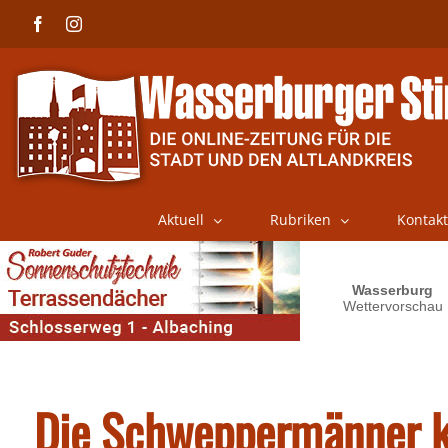
Skip
Facebook
Instagram
to
content
Aktuell
Rubriken
Kontakt
Die Schweppermänner