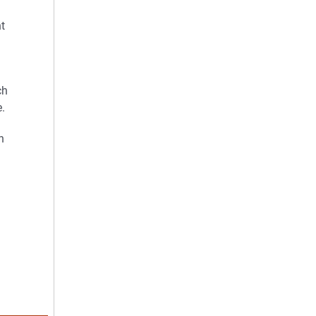
t
ch
e.
h