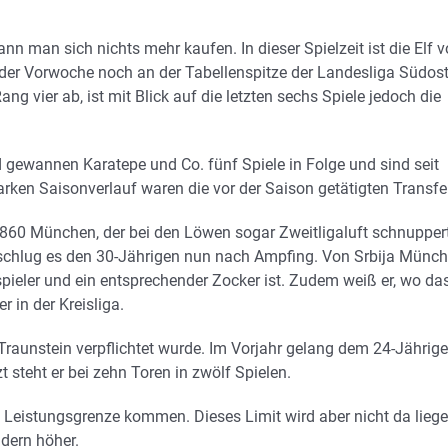
nn man sich nichts mehr kaufen. In dieser Spielzeit ist die Elf 
n der Vorwoche noch an der Tabellenspitze der Landesliga Südost
 vier ab, ist mit Blick auf die letzten sechs Spiele jedoch die
 gewannen Karatepe und Co. fünf Spiele in Folge und sind seit
en Saisonverlauf waren die vor der Saison getätigten Transfe
860 München, der bei den Löwen sogar Zweitligaluft schnupper
erschlug es den 30-Jährigen nun nach Ampfing. Von Srbija Münc
spieler und ein entsprechender Zocker ist. Zudem weiß er, wo da
r in der Kreisliga.
Traunstein verpflichtet wurde. Im Vorjahr gelang dem 24-Jährig
zt steht er bei zehn Toren in zwölf Spielen.
Leistungsgrenze kommen. Dieses Limit wird aber nicht da liege
dern höher.