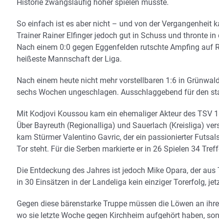
Historie zwangsläufig höher spielen müsste.
So einfach ist es aber nicht – und von der Vergangenheit ka
Trainer Rainer Elfinger jedoch gut in Schuss und thronte i
Nach einem 0:0 gegen Eggenfelden rutschte Ampfing auf Rang
heißeste Mannschaft der Liga.
Nach einem heute nicht mehr vorstellbaren 1:6 in Grünwald
sechs Wochen ungeschlagen. Ausschlaggebend für den stark
Mit Kodjovi Koussou kam ein ehemaliger Akteur des TSV 1
Über Bayreuth (Regionalliga) und Sauerlach (Kreisliga) v
kam Stürmer Valentino Gavric, der ein passionierter Futsal
Tor steht. Für die Serben markierte er in 26 Spielen 34 Treffe
Die Entdeckung des Jahres ist jedoch Mike Opara, der aus 
in 30 Einsätzen in der Landeliga kein einziger Torerfolg, jet
Gegen diese bärenstarke Truppe müssen die Löwen an ihre 
wo sie letzte Woche gegen Kirchheim aufgehört haben, son