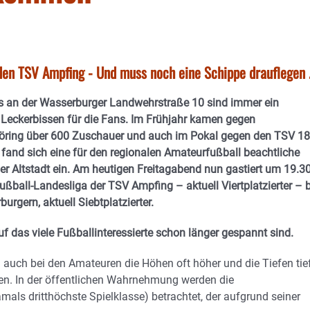
en TSV Ampfing - Und muss noch eine Schippe drauflegen .
s an der Wasserburger Landwehrstraße 10 sind immer ein
 Leckerbissen für die Fans. Im Frühjahr kamen gegen
öring über 600 Zuschauer und auch im Pokal gegen den TSV 1
and sich eine für den regionalen Amateurfußball beachtliche
der Altstadt ein. Am heutigen Freitagabend nun gastiert um 19.3
Fußball-Landesliga der TSV Ampfing – aktuell Viertplatzierter – 
urgern, aktuell Siebtplatzierter.
auf das viele Fußballinteressierte schon länger gespannt sind.
rn auch bei den Amateuren die Höhen oft höher und die Tiefen tie
en. In der öffentlichen Wahrnehmung werden die
als dritthöchste Spielklasse) betrachtet, der aufgrund seiner