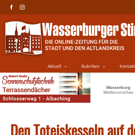
Skip
Facebook
Instagram
to
content
Aktuell
Rubriken
Kontakt
Den Toteiskesseln auf d