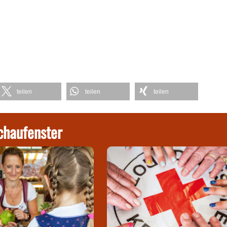
teilen
teilen
teilen
chaufenster