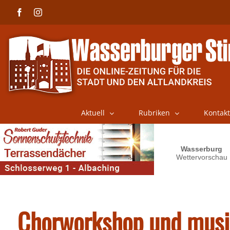
Skip
Facebook
Instagram
to
content
Aktuell
Rubriken
Kontakt
Chorworkshop und musik