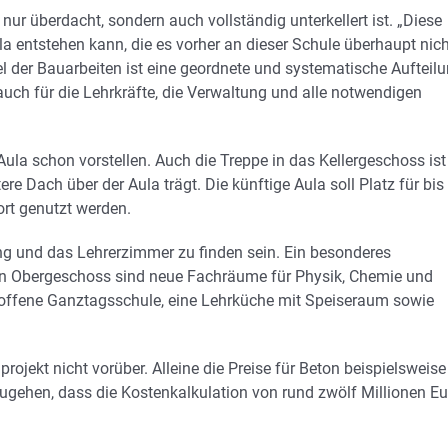
nur überdacht, sondern auch vollständig unterkellert ist. „Diese
la entstehen kann, die es vorher an dieser Schule überhaupt nich
el der Bauarbeiten ist eine geordnete und systematische Aufteilu
auch für die Lehrkräfte, die Verwaltung und alle notwendigen
Aula schon vorstellen. Auch die Treppe in das Kellergeschoss ist
re Dach über der Aula trägt. Die künftige Aula soll Platz für bis
rt genutzt werden.
g und das Lehrerzimmer zu finden sein. Ein besonderes
ten Obergeschoss sind neue Fachräume für Physik, Chemie und
 offene Ganztagsschule, eine Lehrküche mit Speiseraum sowie
jekt nicht vorüber. Alleine die Preise für Beton beispielsweise
gehen, dass die Kostenkalkulation von rund zwölf Millionen Eu