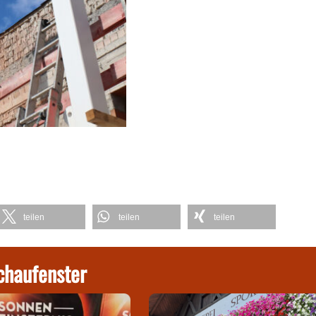
teilen
teilen
teilen
chaufenster