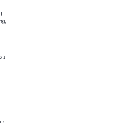
t
ng,
 zu
ro