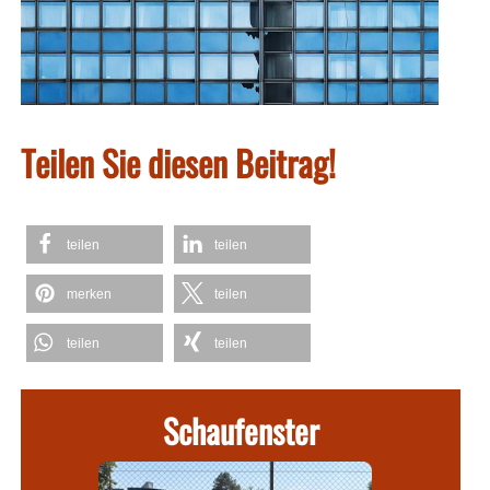
Teilen Sie diesen Beitrag!
teilen
teilen
merken
teilen
teilen
teilen
Schaufenster