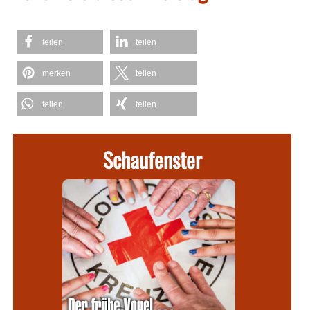
teilen
teilen
merken
teilen
teilen
teilen
Schaufenster