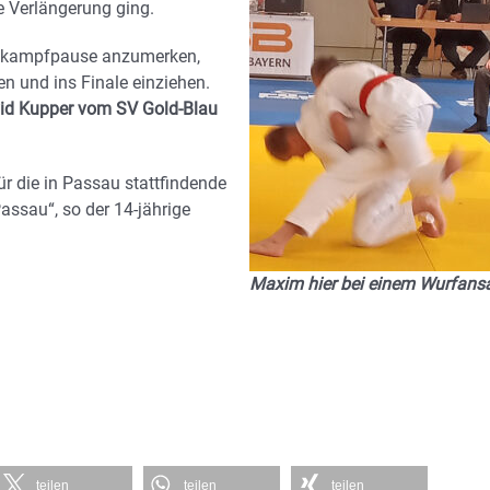
e Verlängerung ging.
ttkampfpause anzumerken,
n und ins Finale einziehen.
id Kupper vom SV Gold-Blau
ür die in Passau stattfindende
assau“, so der 14-jährige
Maxim hier bei einem Wurfans
teilen
teilen
teilen