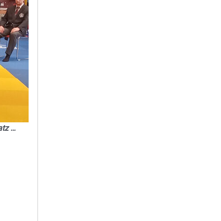
atz …