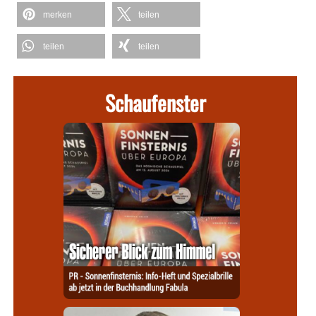
merken
teilen
teilen
teilen
Schaufenster