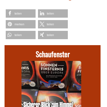
teilen
teilen
merken
teilen
teilen
teilen
Schaufenster