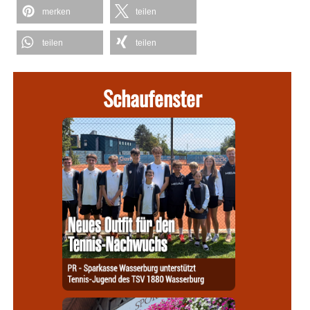
merken
teilen
teilen
teilen
Schaufenster