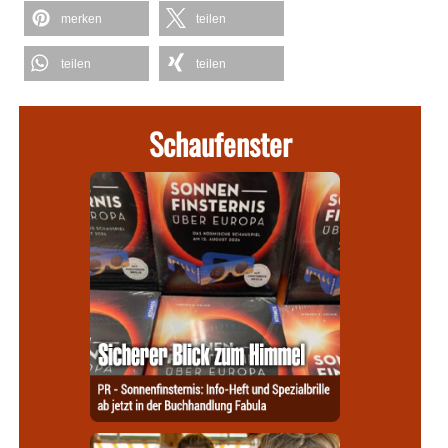
merken
teilen
teilen
teilen
Schaufenster