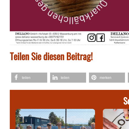
Teilen Sie diesen Beitrag!
teilen
teilen
merken
S