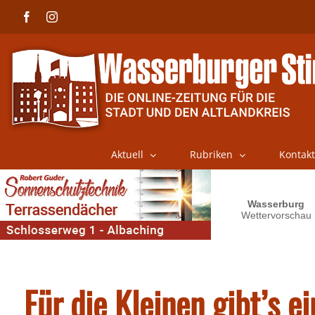
Skip
Facebook
Instagram
to
content
Aktuell
Rubriken
Kontakt
Für die Kleinen gibt’s e