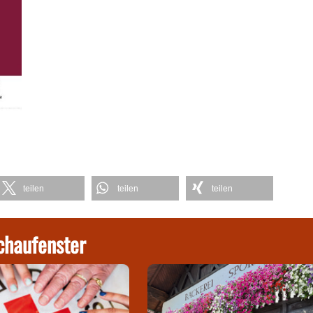
teilen
teilen
teilen
chaufenster