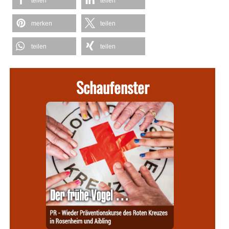
teilen
teilen
merken
teilen
teilen
teilen
Schaufenster