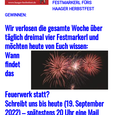
FESTMARKERL FÜRS
HAAGER HERBSTFEST
GEWINNEN:
Wir verlosen die gesamte Woche über
täglich dreimal vier Festmarkerl und
möchten heute von Euch wissen:
Wann
findet
das
Feuerwerk statt?
Schreibt uns bis heute (19. September
2022) – spätestens 20 Uhr eine Mail