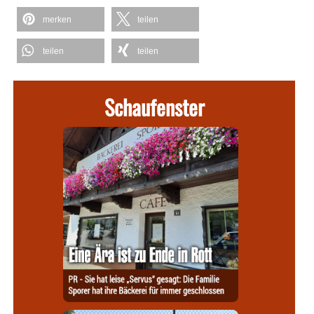
merken
teilen
teilen
teilen
Schaufenster