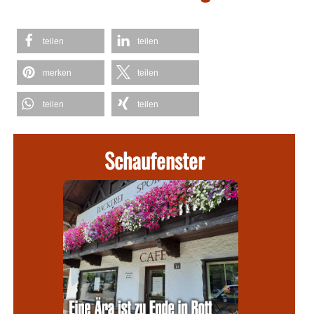
teilen
teilen
merken
teilen
teilen
teilen
Schaufenster