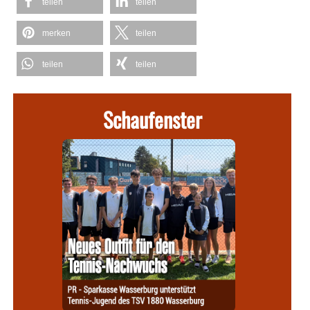
teilen
teilen
merken
teilen
teilen
teilen
Schaufenster