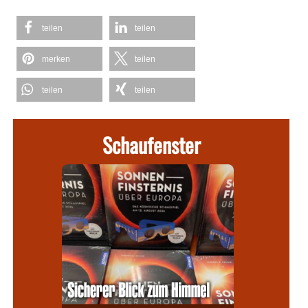
teilen
teilen
merken
teilen
teilen
teilen
Schaufenster