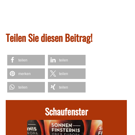
Teilen Sie diesen Beitrag!
teilen
teilen
merken
teilen
teilen
teilen
Schaufenster