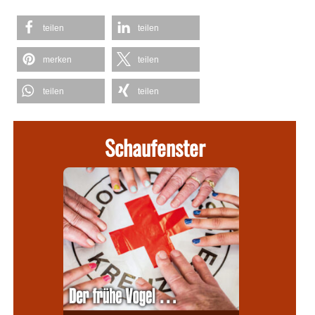
teilen
teilen
merken
teilen
teilen
teilen
Schaufenster