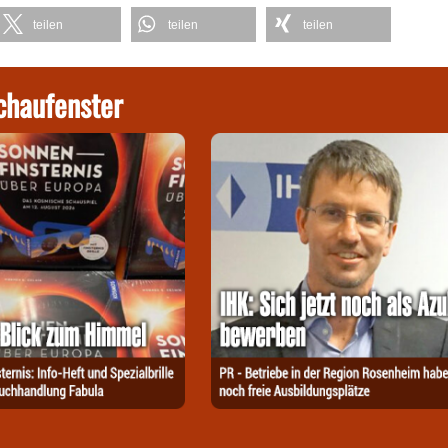
teilen
teilen
teilen
chaufenster