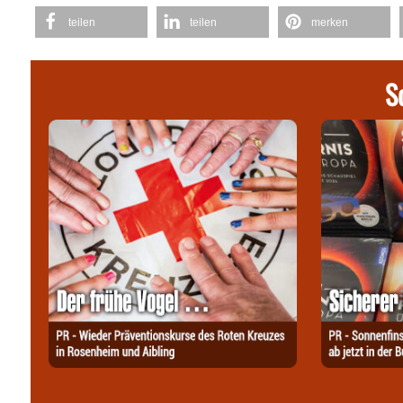
teilen
teilen
merken
S