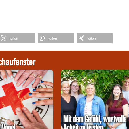
teilen
teilen
teilen
chaufenster