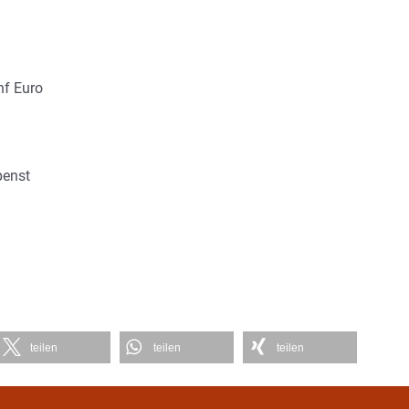
nf Euro
enst
teilen
teilen
teilen