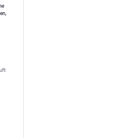
he
en,
uft