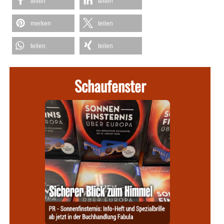
teilen
teilen
merken
teilen
teilen
teilen
Schaufenster