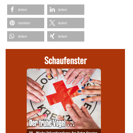
teilen
teilen
merken
teilen
teilen
teilen
Schaufenster