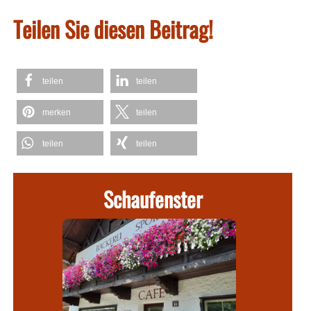
Teilen Sie diesen Beitrag!
teilen
teilen
merken
teilen
teilen
teilen
Schaufenster