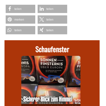
teilen
teilen
merken
teilen
teilen
teilen
Schaufenster