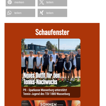
merken
teilen
teilen
teilen
Schaufenster