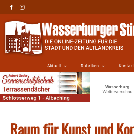
Skip
Facebook
Instagram
to
content
Aktuell
Rubriken
Kontakt
Raum für Kunst und Ko