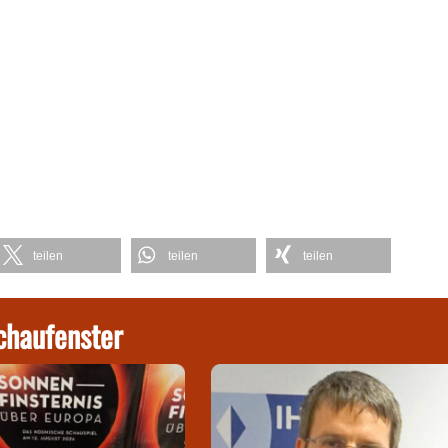
teilen
teilen
teilen
chaufenster