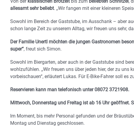
Von der
klassischen Brotzeit
bis zum
beliebten Schnitzel
, 
allesamt sehr beliebt
. „Wir fangen mit einer kleineren Speise
Sowohl im Bereich der Gaststube, im Ausschank – aber auc
schon lange Zeit zu unserem Alltag, wir freuen uns sehr, d
Der Familie Unertl möchten die jungen Gastronomen beson
super“
, freut sich Simon.
Sowohl im Biergarten, aber auch in der Gaststube sind bere
wohlzufühlen. „Wir freuen uns über jeden hier, der zu uns 
vorbeischauen“, erläutert Lukas. Für E-Bike-Fahrer soll es
Reservieren kann man telefonisch unter 08072 3721908.
Mittwoch, Donnerstag und Freitag ist ab 16 Uhr geöffnet.
Im Moment, bis mehr Personal gefunden und der Bräustübe
Montag und Dienstag geschlossen.