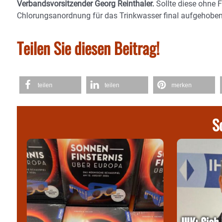
Verbandsvorsitzender Georg Reinthaler.
Sollte diese ohne F
Chlorungsanordnung für das Trinkwasser final aufgehobe
Teilen Sie diesen Beitrag!
teilen
teilen
merken
S