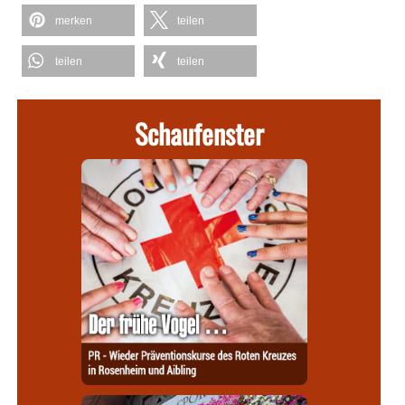
merken
teilen
teilen
teilen
Schaufenster