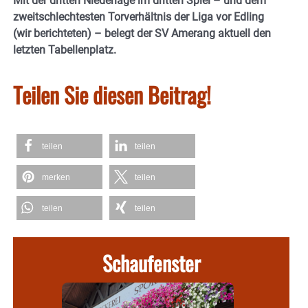
Mit der dritten Niederlage im dritten Spiel – und dem
zweitschlechtesten Torverhältnis der Liga vor Edling
(wir berichteten) – belegt der SV Amerang aktuell den
letzten Tabellenplatz.
Teilen Sie diesen Beitrag!
teilen
teilen
merken
teilen
teilen
teilen
Schaufenster