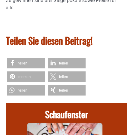
Zu gewinnen sind drei Siegerpokale sowie Preise für
alle.
Teilen Sie diesen Beitrag!
teilen
teilen
merken
teilen
teilen
teilen
Schaufenster