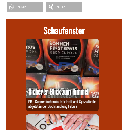
teilen
teilen
Schaufenster