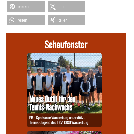
merken
teilen
teilen
teilen
Schaufenster