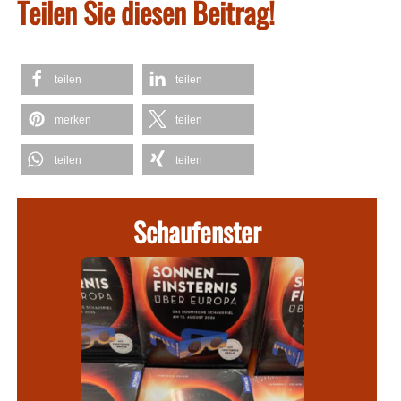
Teilen Sie diesen Beitrag!
teilen
teilen
merken
teilen
teilen
teilen
Schaufenster