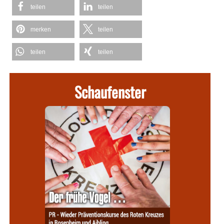
teilen
teilen
merken
teilen
teilen
teilen
Schaufenster