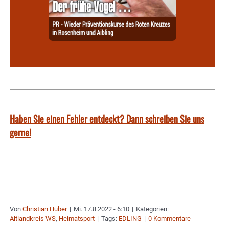
Haben Sie einen Fehler entdeckt? Dann schreiben Sie uns
gerne!
Von
Christian Huber
|
Mi. 17.8.2022 - 6:10
|
Kategorien:
Altlandkreis WS
,
Heimatsport
|
Tags:
EDLING
|
0 Kommentare