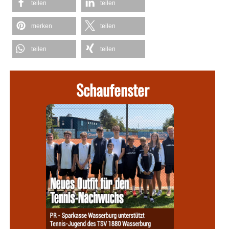
teilen
teilen
merken
teilen
teilen
teilen
Schaufenster