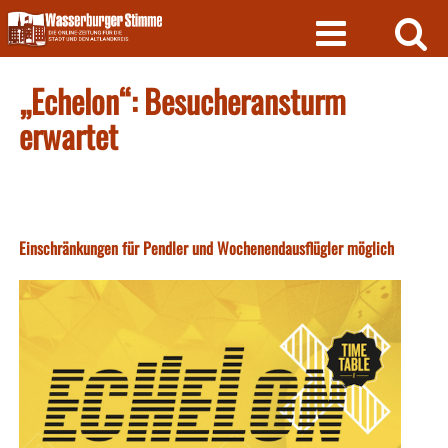
Skip
to
content
„Echelon“: Besucheransturm
erwartet
Einschränkungen für Pendler und Wochenendausflügler möglich