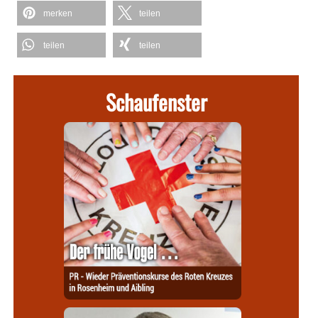
merken
teilen
teilen
teilen
Schaufenster