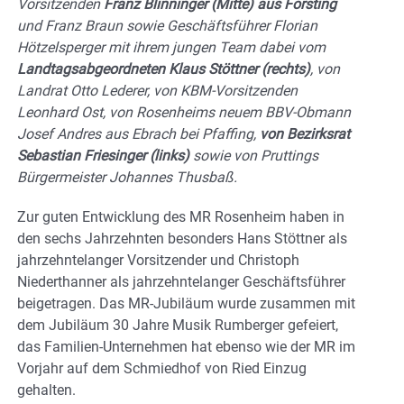
Vorsitzenden
Franz Blinninger (Mitte)
aus Forsting
und Franz Braun sowie Geschäftsführer Florian
Hötzelsperger mit ihrem jungen Team dabei vom
Landtagsabgeordneten Klaus Stöttner (rechts)
, von
Landrat Otto Lederer, von KBM-Vorsitzenden
Leonhard Ost, von Rosenheims neuem BBV-Obmann
Josef Andres aus Ebrach bei Pfaffing,
von Bezirksrat
Sebastian Friesinger (links)
sowie von Pruttings
Bürgermeister Johannes Thusbaß.
Zur guten Entwicklung des MR Rosenheim haben in
den sechs Jahrzehnten besonders Hans Stöttner als
jahrzehntelanger Vorsitzender und Christoph
Niederthanner als jahrzehntelanger Geschäftsführer
beigetragen. Das MR-Jubiläum wurde zusammen mit
dem Jubiläum 30 Jahre Musik Rumberger gefeiert,
das Familien-Unternehmen hat ebenso wie der MR im
Vorjahr auf dem Schmiedhof von Ried Einzug
gehalten.