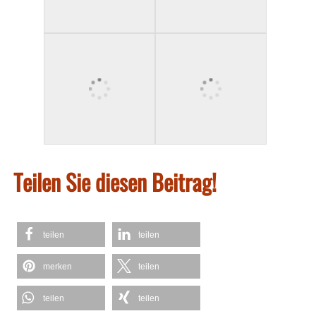
Teilen Sie diesen Beitrag!
teilen
teilen
merken
teilen
teilen
teilen