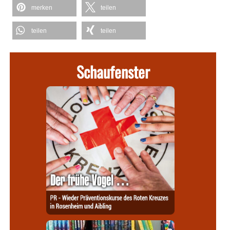
merken
teilen
teilen
teilen
Schaufenster