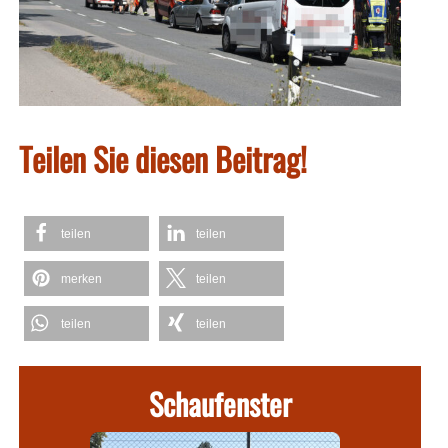
Teilen Sie diesen Beitrag!
teilen
teilen
merken
teilen
teilen
teilen
Schaufenster