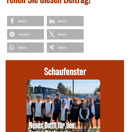
teilen
teilen
merken
teilen
teilen
teilen
Schaufenster