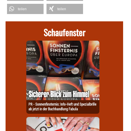
teilen
teilen
Schaufenster