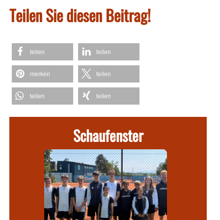
Teilen Sie diesen Beitrag!
teilen
teilen
merken
teilen
teilen
teilen
Schaufenster