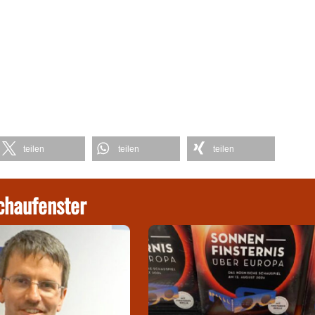
teilen
teilen
teilen
chaufenster