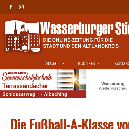
Skip
Facebook
Instagram
to
content
Aktuell
Rubriken
Kontakt
Die Fußball-A-Klasse vo